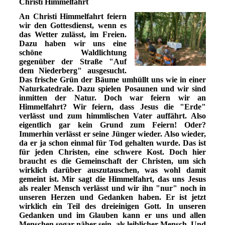
Christi Himmelfahrt
An Christi Himmelfahrt feiern
wir den Gottesdienst, wenn es
das Wetter zulässt, im Freien.
Dazu haben wir uns eine
schöne Waldlichtung
gegenüber der Straße "Auf
dem Niederberg" ausgesucht.
Das frische Grün der Bäume umhüllt uns wie in einer
Naturkatedrale. Dazu spielen Posaunen und wir sind
inmitten der Natur. Doch war feiern wir an
Himmelfahrt? Wir feiern, dass Jesus die "Erde"
verlässt und zum himmlischen Vater auffährt. Also
eigentlich gar kein Grund zum Feiern! Oder?
Immerhin verlässt er seine Jünger wieder. Also wieder,
da er ja schon einmal für Tod gehalten wurde. Das ist
für jeden Christen, eine schwere Kost. Doch hier
braucht es die Gemeinschaft der Christen, um sich
wirklich darüber auszutauschen, was wohl damit
gemeint ist. Mir sagt die Himmelfahrt, das uns Jesus
als realer Mensch verlässt und wir ihn "nur" noch in
unseren Herzen und Gedanken haben. Er ist jetzt
wirklich ein Teil des dreieinigen Gott. In unseren
Gedanken und im Glauben kann er uns und allen
Menschen sogar näher sein, als leiblicher Mensch. Und